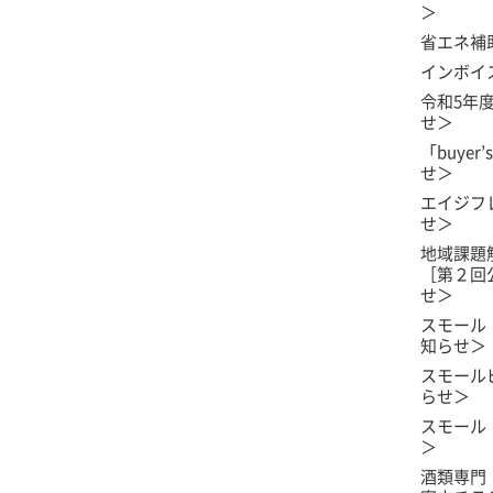
＞
省エネ補
インボイ
令和5年
せ＞
「buyer
せ＞
エイジフ
せ＞
地域課題
［第２回
せ＞
スモール
知らせ＞
スモール
らせ＞
スモール
＞
酒類専門