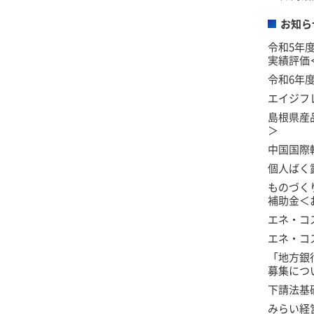
お知ら
令和5年
実績評価
令和6年
エイジフ
島根県産
＞
中国国際
個人ばく
ものづく
補助金＜
エネ・コ
エネ・コ
「地方銀
募集につ
下請法基
みらい経