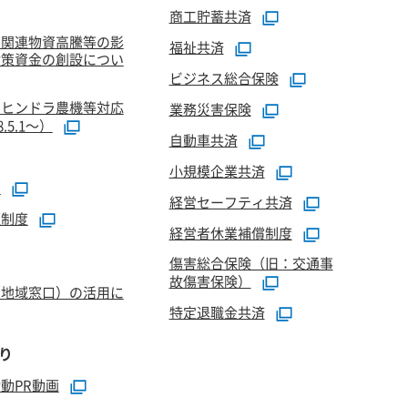
商工貯蓄共済
油関連物資高騰等の影
福祉共済
対策資金の創設につい
ビジネス総合保険
マヒンドラ農機等対応
業務災害保険
5.1～）
自動車共済
小規模企業共済
資
経営セーフティ共済
証制度
経営者休業補償制度
傷害総合保険（旧：交通事
故傷害保険）
（地域窓口）の活用に
特定退職金共済
り
動PR動画