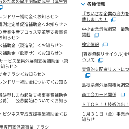
方のための雇用関係助成金（厚生労
各種情報
『ちいさな企業の底力
レンドリー補助金＜お知らせ＞
載しました！
露測定定着促進補助金＜お知らせ＞
中小企業景況調査 最新
り産業生産プロセス変革等支援事業
掲載
お知らせ＞
検定情報
ス補助金（製造業）＜お知らせ＞
ス補助金（飲商サ）＜お知らせ＞
[容器包装リサイクル]
ついて
・サービス業県外展開支援補助金（第
お知らせ＞
実質的支配者リストにつ
助金チラシ＜お知らせ＞
レンドリー補助金について＜お知ら
島根県海外展開概況調
商工会カード関係
解決型しまね起業支援事業費補助金
公募］ 公募開始について＜お知ら
ＳＴＯＰ！！技術流出
・ビジネス育成支援事業補助金＜お
１月３１日（金）事業
知らせ
活用専門家派遣事業_チラシ