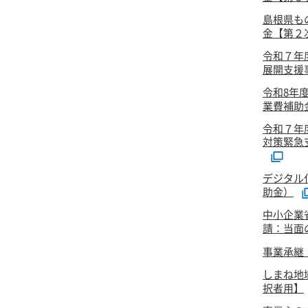
島根県も
金【第２次
令和７年
展開支援事
令和8年
業費補助
令和７年
対策緊急
デジタル
助金）
中小企業
請：当面
事業承継
しまね地
択者用】