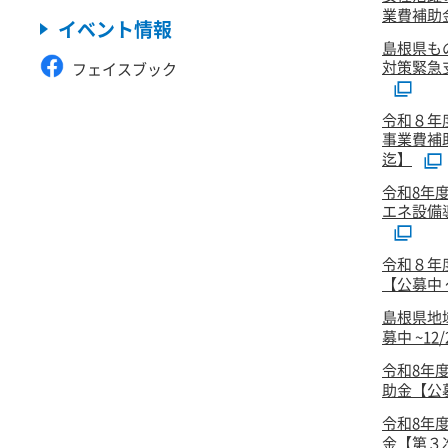
業費補助金
イベント情報
島根県も
対策緊急
フェイスブック
令和８年
事業費補
迄】
令和8年
エネ設備
令和８年
【公募中 ～
島根県地
募中 ~12
令和8年
助金【公
令和8年
金【第３次