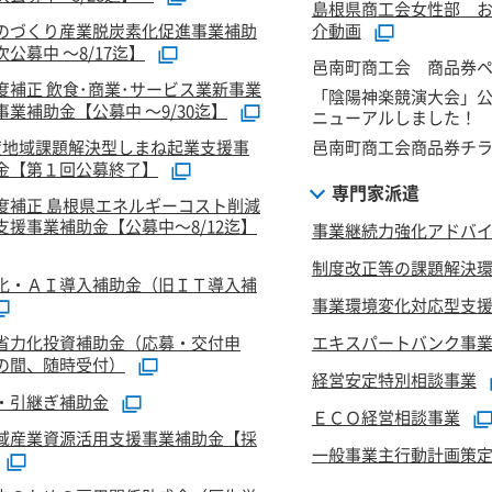
島根県商工会女性部 
のづくり産業脱炭素化促進事業補助
介動画
公募中 ～8/17迄】
邑南町商工会 商品券
度補正 飲食･商業･サービス業新事業
「陰陽神楽競演大会」
業補助金【公募中 ～9/30迄】
ニューアルしました！
度地域課題解決型しまね起業支援事
邑南町商工会商品券チ
金【第１回公募終了】
専門家派遣
度補正 島根県エネルギーコスト削減
支援事業補助金【公募中～8/12迄】
事業継続力強化アドバ
制度改正等の課題解決
化・ＡＩ導入補助金（旧ＩＴ導入補
事業環境変化対応型支
省力化投資補助金（応募・交付申
エキスパートバンク事
の間、随時受付）
経営安定特別相談事業
・引継ぎ補助金
ＥＣＯ経営相談事業
域産業資源活用支援事業補助金【採
一般事業主行動計画策