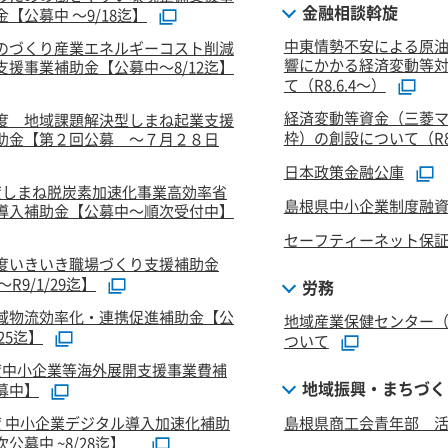
金融相談斡旋
【公募中 ～9/18迄】
中東情勢不安による原
のづくり産業エネルギーコスト削減
響にかかる経済変動等
支援事業補助金【公募中～8/12迄】
て（R8.6.4～）
経済変動等資金（三菱
度 地域課題解決型しまね起業支援
枠）の創設について（R8.
助金【第２回公募 ～７月２８日
日本政策金融公庫
度しまね脱炭素加速化事業高効率省
島根県中小企業制度融
導入補助金【公募中～順次受付中】
セーフティーネット保
度いきいき職場づくり支援補助金
R9/1/29迄】
労務
域物流効率化・連携促進補助金【公
地域産業保健センター
/25迄】
ついて
度中小企業等海外展開支援事業費補
地域振興・まちづく
募中】
度 中小企業デジタル導入加速化補助
島根県商工会青年部 活
公募中 ~8/28迄】