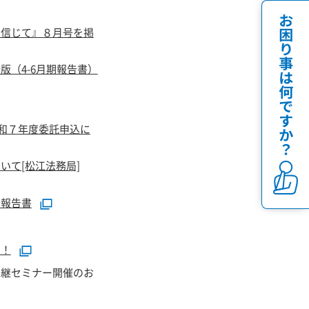
を信じて』８月号を掲
版（4-6月期報告書）
令和７年度委託申込に
いて[松江法務局]
査報告書
！！
承継セミナー開催のお