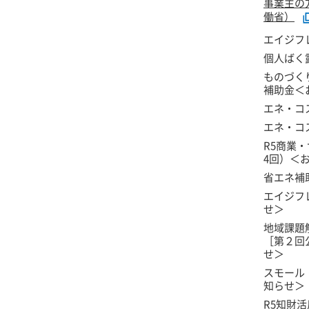
事業主の
働省）
エイジフ
個人ばく
ものづく
補助金＜
エネ・コ
エネ・コ
R5商業
4回）＜
省エネ補
エイジフ
せ＞
地域課題
［第２回
せ＞
スモール
知らせ＞
R5知財